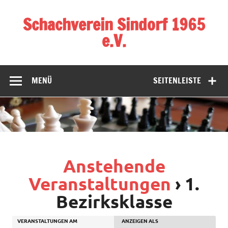
Zum
Inhalt
Schachverein Sindorf 1965
springen
e.V.
MENÜ
SEITENLEISTE
Anstehende
Veranstaltungen
› 1.
Bezirksklasse
VERANSTALTUNGEN AM
ANZEIGEN ALS