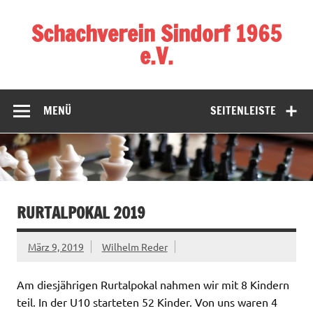
Zum
Inhalt
Schachverein Sindorf 1965
springen
e.V.
MENÜ
SEITENLEISTE
RURTALPOKAL 2019
März 9, 2019
Wilhelm Reder
Am diesjährigen Rurtalpokal nahmen wir mit 8 Kindern
teil. In der U10 starteten 52 Kinder. Von uns waren 4