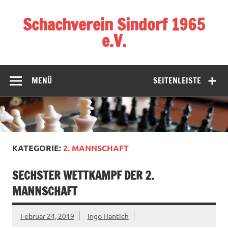
Zum
Inhalt
Schachverein Sindorf 1965
springen
e.V.
MENÜ
SEITENLEISTE
KATEGORIE:
2. MANNSCHAFT
SECHSTER WETTKAMPF DER 2.
MANNSCHAFT
Februar 24, 2019
Ingo Hantich